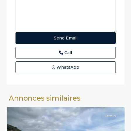
Call
WhatsApp
Annonces similaires
5
Cervione
Terrain