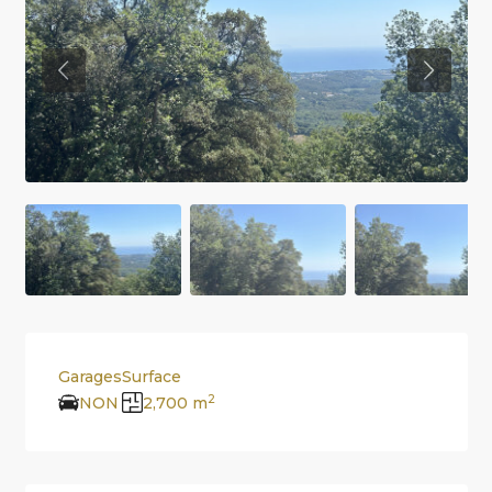
Previous
Previou
Garages
Surface
2
NON
2,700 m