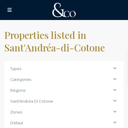
Properties listed in
Sant'Andréa-di-Cotone
Types
Catégories
Régions
Sant'Andréa Di Cotone
Zones
Sant'Andréa-
Défaut
di-