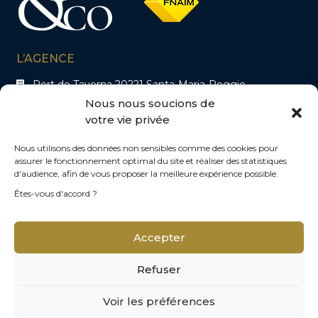
L’AGENCE
Port de Taverna 20221 Santa-Maria-Poggio
Nous nous soucions de
votre vie privée
CONTACTS
+33 6 48 25 37 36
Nous utilisons des données non sensibles comme des cookies pour
assurer le fonctionnement optimal du site et réaliser des statistiques
contact@immo-co.fr
d'audience, afin de vous proposer la meilleure expérience possible.
Êtes-vous d'accord ?
SUIVEZ-NOUS
Accepter
Refuser
© 2026 Immo & Co
Voir les préférences