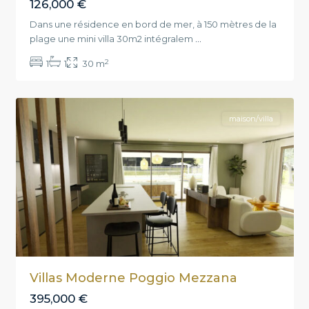
126,000 €
Dans une résidence en bord de mer, à 150 mètres de la
plage une mini villa 30m2 intégralem
...
2
1
1
30 m
Poggio-
0
Mezzana
maison/villa
Villas Moderne Poggio Mezzana
395,000 €