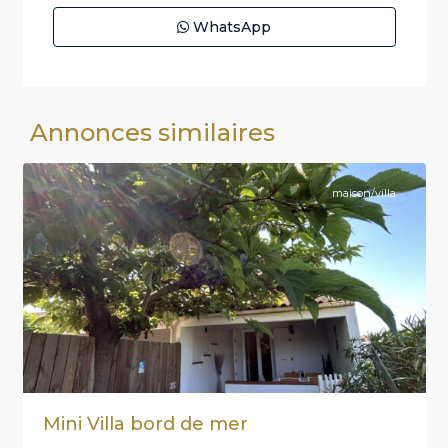
WhatsApp
Poggio-
Annonces similaires
0
Mezzana
maison/villa
Mini Villa bord de mer