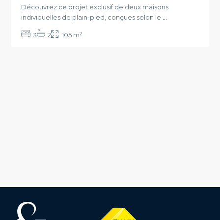
Découvrez ce projet exclusif de deux maisons
individuelles de plain-pied, conçues selon le
...
2
3
2
105 m