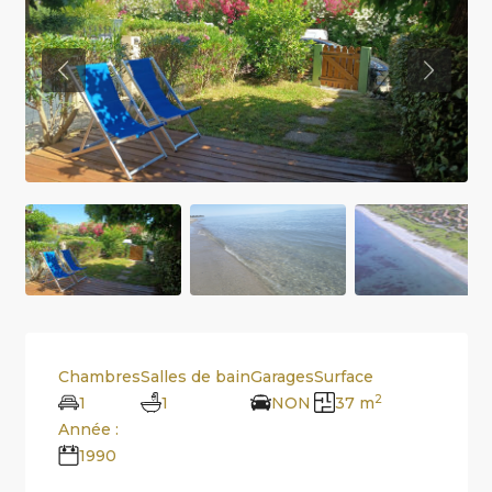
Previous
Previou
Chambres
Salles de bain
Garages
Surface
2
1
1
NON
37 m
Année :
1990