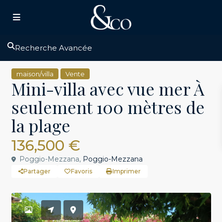
Recherche Avancée
maison/villa
Vente
Mini-villa avec vue mer À
seulement 100 mètres de
la plage
136,500 €
Poggio-Mezzana,
Poggio-Mezzana
Partager
Favoris
Imprimer