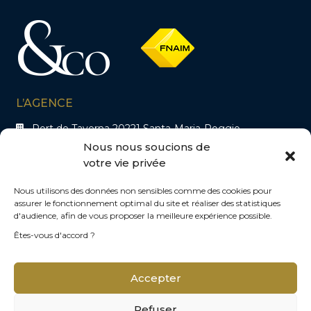
L’AGENCE
Port de Taverna 20221 Santa-Maria-Poggio
Nous nous soucions de
votre vie privée
CONTACTS
+33 6 48 25 37 36
Nous utilisons des données non sensibles comme des cookies pour
assurer le fonctionnement optimal du site et réaliser des statistiques
contact@immo-co.fr
d'audience, afin de vous proposer la meilleure expérience possible.
Êtes-vous d'accord ?
SUIVEZ-NOUS
Accepter
Refuser