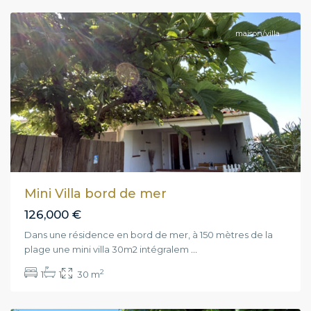
maison/villa
Mini Villa bord de mer
126,000 €
Dans une résidence en bord de mer, à 150 mètres de la
plage une mini villa 30m2 intégralem
...
2
1
1
30 m
Poggio-
Mezzana