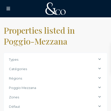
Properties listed in
Poggio-Mezzana
Types
Catégories
Régions
Poggio Mezzana
Zones
Défaut
Poggio-