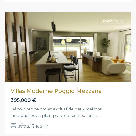
Mezzana
maison/villa
Villas Moderne Poggio Mezzana
395,000 €
Découvrez ce projet exclusif de deux maisons
individuelles de plain-pied, conçues selon le
...
2
3
2
105 m
Poggio-
Mezzana